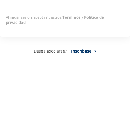
Al iniciar sesión, acepta nuestros
Términos
y
Política de
privacidad
.
Desea asociarse?
Inscríbase
>