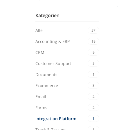
Kategorien
Alle
57
Accounting & ERP
19
CRM
9
Customer Support
5
Documents
1
Ecommerce
3
Email
2
Forms
2
Integration Platform
1
Track & Tracing
1