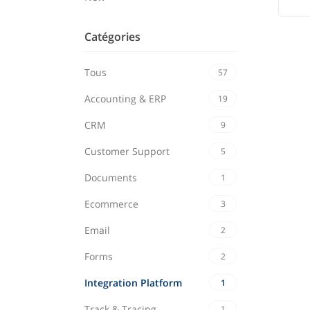
Catégories
Tous
57
Accounting & ERP
19
CRM
9
Customer Support
5
Documents
1
Ecommerce
3
Email
2
Forms
2
Integration Platform
1
Track & Tracing
1