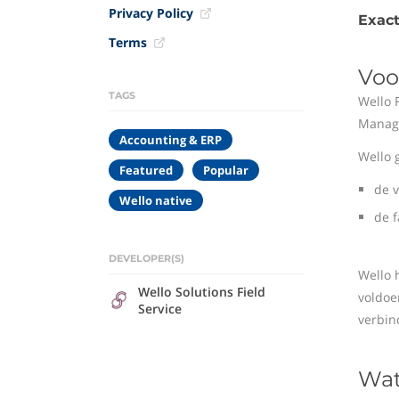
Privacy Policy
Exact
Terms
Voo
TAGS
Wello 
Manage
Accounting & ERP
Wello 
Featured
Popular
de 
Wello native
de f
DEVELOPER(S)
Wello 
Wello Solutions Field
voldoe
Service
verbin
Wat