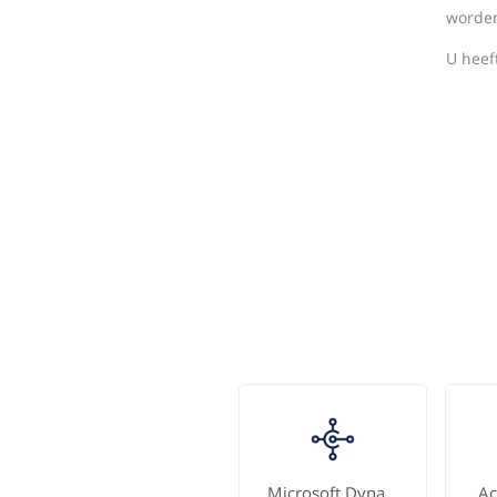
worde
U heef
Microsoft Dynamics 365 Business Central
Ac