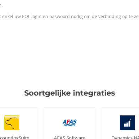
n.
t enkel uw EOL login en paswoord nodig om de verbinding op te ze
Soortgelijke integraties
countingSuite
AFAS Software
Dynamics N