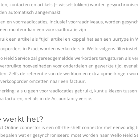
ten, contacten en artikels (= wisselstukken) worden gesynchronise
den automatisch aangemaakt
zen en voorraadlocaties, inclusief voorraadniveaus, worden gesync
een monteur kan een voorraadlocatie zijn
uik een artikel als "tijd" artikel en koppel het aan een uurtype in W
ooporders in Exact worden werkorders in Wello volgens filterinste
o Field Service zal gereedgemeldde werkorders terugsturen als ve
verbruikte hoeveelheden voor onderdelen en gewerkte tijd, evenal
ten. Zelfs de referentie van de werkbon en extra opmerkingen wor
 verkooporder omzetten naar een factuur.
rking: als u geen voorraadlocaties gebruikt, kunt u kiezen tussen
a facturen, net als in de Accountancy versie.
 werkt het?
ct Online connector is een off-the-shelf connector met eenvoudig te
 bepalen wat er gesynchroniseerd moet worden naar Wello Field S