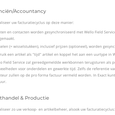
nciën/Accountancy
liseer uw facturatiecyclus op deze manier:
nten en contacten worden gesynchroniseerd met Wello Field Servic
gemaakt.
kelen (= wisselstukken), inclusief prijzen (optioneel), worden gesy
uik een artikel als "tijd" artikel en koppel het aan een uurtype in W
lo Field Service zal gereedgemeldde werkbonnen terugsturen als p
veelheden voor onderdelen en gewerkte tijd. Zelfs de referentie 
eur zullen op de pro forma factuur vermeld worden. In Exact kunt
uur.
thandel & Productie
liseer zo uw verkoop- en artikelbeheer, alsook uw facturatiecyclus: