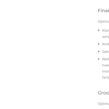
Fina
Optima
Kla
aan
Arti
Gebr
Wel
hoe
mont
fact
Groo
Optima