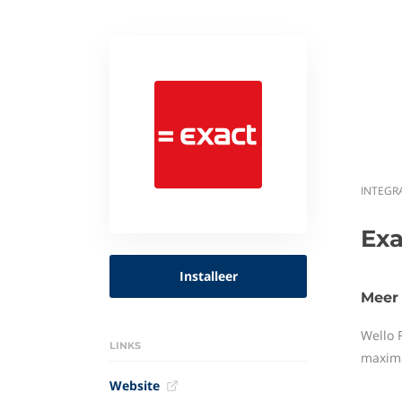
INTEGR
Exa
Installeer
Meer 
Wello 
LINKS
maxima
Website