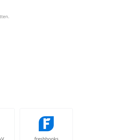
tten.
AV
freshbooks