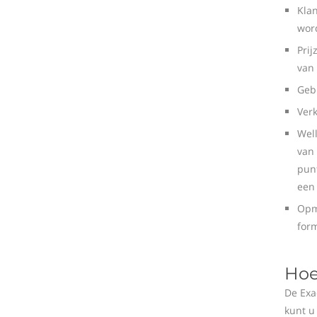
Klan
wor
Prij
van 
Gebr
Verk
Well
van 
pun
een
Opme
form
Hoe
De Exa
kunt u