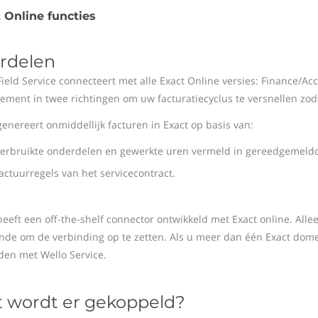
 Online functies
rdelen
Field Service connecteert met alle Exact Online versies: Finance/A
ment in twee richtingen om uw facturatiecyclus te versnellen zod
genereert onmiddellijk facturen in Exact op basis van:
verbruikte onderdelen en gewerkte uren vermeld in gereedgemel
actuurregels van het servicecontract.
heeft een off-the-shelf connector ontwikkeld met Exact online. All
nde om de verbinding op te zetten. Als u meer dan één Exact domei
den met Wello Service.
 wordt er gekoppeld?