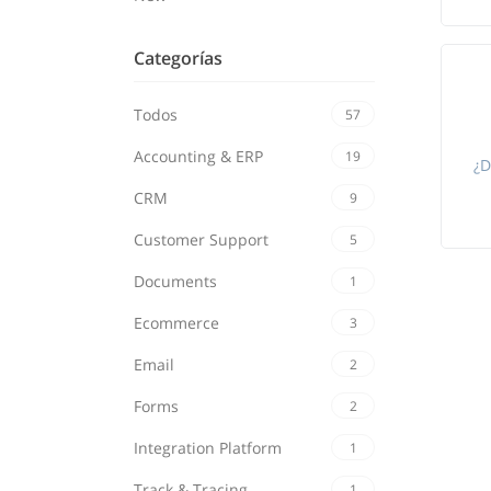
Categorías
Todos
57
Accounting & ERP
19
¿D
CRM
9
Customer Support
5
Documents
1
Ecommerce
3
Email
2
Forms
2
Integration Platform
1
Track & Tracing
1